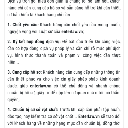
Dịch vụ trọn gói hiểu đơn giản là chúng tôi sẽ làm hết, khách
hàng chỉ cần cung cấp hồ sơ và sẵn sàng hỗ trợ khi cần thiết,
cơ bản hiểu là khách hàng chỉ cần:
1. Chốt yêu cầu:
Khách hàng cần chốt yêu cầu mong muốn,
nguyện vọng với Luật sư của
enterlaw.vn
;
2. Ký kết hợp đồng dịch vụ:
Để bắt đầu triển khi công việc,
cần có hợp đồng dịch vụ pháp lý và cần chỉ rõ mức phí dịch
vụ, hình thức thanh toán và phạm vi công việc cần thực
hiện...
3. Cung cấp hồ sơ:
Khách hàng cần cung cấp những thông tin
cần thiết phục vụ cho việc xin giấy phép pháp kinh doanh
dược, giúp
enterlaw.vn
có thể chủ động và nhanh chóng
chuẩn bị hồ sơ, giấy tờ để nộp lên cơ quan nhà nước có thẩm
quyền;
4. Chuẩn bị cơ sở vật chất:
Trước khi cấp cần phải tập huấn,
đào tạo, hay kiểm tra cơ sở vật chất...
Enterlaw.vn
sẽ trao đổi
với khách hàng về những hạng mục cần chuẩn bị, đồng thời