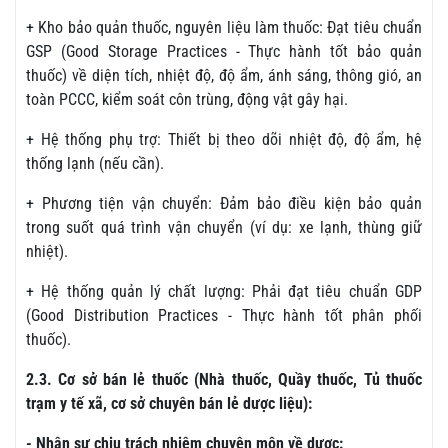
+ Kho bảo quản thuốc, nguyên liệu làm thuốc: Đạt tiêu chuẩn
GSP (Good Storage Practices - Thực hành tốt bảo quản
thuốc) về diện tích, nhiệt độ, độ ẩm, ánh sáng, thông gió, an
toàn PCCC, kiểm soát côn trùng, động vật gây hại.
+ Hệ thống phụ trợ: Thiết bị theo dõi nhiệt độ, độ ẩm, hệ
thống lạnh (nếu cần).
+ Phương tiện vận chuyển: Đảm bảo điều kiện bảo quản
trong suốt quá trình vận chuyển (ví dụ: xe lạnh, thùng giữ
nhiệt).
+ Hệ thống quản lý chất lượng: Phải đạt tiêu chuẩn GDP
(Good Distribution Practices - Thực hành tốt phân phối
thuốc).
2.3. Cơ sở bán lẻ thuốc (Nhà thuốc, Quầy thuốc, Tủ thuốc
trạm y tế xã, cơ sở chuyên bán lẻ dược liệu):
- Nhân sự chịu trách nhiệm chuyên môn về dược: