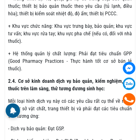
thuốc; thiết bị bảo quản thuốc theo yêu cầu (tủ lạnh, điều
hòa); thiết bị kiểm soát nhiệt độ, độ ẩm; thiết bị PCCC.
+ Khu vực chức năng: Khu vực trưng bày, bảo quản; khu vực
tư vấn; khu vực rửa tay; khu vực pha chế (nếu có, đối với nhà
thuốc).
+ Hệ thống quản lý chất lượng: Phải đạt tiêu chuẩn GPP
(Good Pharmacy Practices - Thực hành tốt cơ sở bán lẻ
thuốc).
2.4. Cơ sở kinh doanh dịch vụ bảo quản, kiểm nghiệm, thử
thuốc trên lâm sàng, thử tương đương sinh học:
Mỗi loại hình dịch vụ này có các yêu cầu rất cụ thể về nhân
sự, cơ sở vật chất, trang thiết bị và phải đạt các tiêu chuẩn
GxP tương ứng:
- Dịch vụ bảo quản: Đạt GSP.