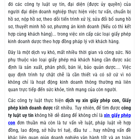
đó các công ty luật uy tín, đại diện (được ủy quyền) của
người đại diện doanh nghiệp thực hiện việc tư vấn, chuẩn bị
hồ sơ, nộp hồ sơ, theo dõi tiến trình xử lý, sửa đổi bổ sung hồ
sơ, thuyết minh hồ sơ, phương án kinh doanh (Nếu có thì kết
hợp cùng khách hàng)... trong việc xin cấp các loại giấy phép
kinh doanh dược theo hợp đồng pháp lý với khách hàng.
Đây là một dịch vụ khó, mất nhiều thời gian và công sức. Nó
phụ thuộc vào loại giấy phép mà khách hàng cần được xác
định là sản xuất, phân phối, bán lẻ, bảo quản dược.... Việc
quy định trình tự chặt chẽ là cần thiết và có sở cứ vì nó
không chỉ là hoạt động kinh doanh thông thường mà liên
quan trực tiếp đến sức khỏe, tính mạng của còn người.
Các công ty luật thực hiện
dịch vụ xin giấy phép con, Giấy
phép kinh doanh dược
rất nhiều. Tuy nhiên, để tìm được
công
ty luật uy tín
không hề dễ dàng để không chỉ là
xin giấy phép
con
đơn thuần mà còn là tư vấn về luật, pháp luật về hợp
đồng, lao động, sở hữu trí tuệ, đầu tư .. hay những vấn đề
khác liên quan giúp doanh nghiệp vận hành tốt và an toàn