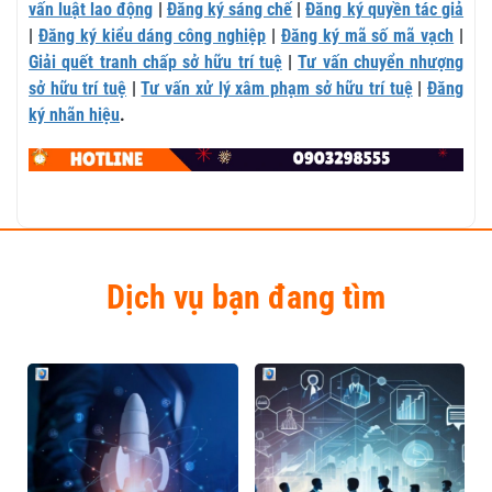
vấn luật lao động
|
Đăng ký sáng chế
|
Đăng ký quyền tác giả
|
Đăng ký kiểu dáng công nghiệp
|
Đăng ký mã số mã vạch
|
Giải quết tranh chấp sở hữu trí tuệ
|
Tư vấn chuyển nhượng
sở hữu trí tuệ
|
Tư vấn xử lý xâm phạm sở hữu trí tuệ
|
Đăng
ký nhãn hiệu
.
Dịch vụ bạn đang tìm