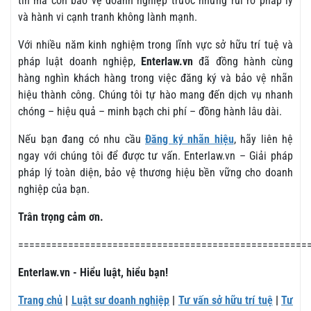
tín mà còn bảo vệ doanh nghiệp trước những rủi ro pháp lý
và hành vi cạnh tranh không lành mạnh.
Với nhiều năm kinh nghiệm trong lĩnh vực sở hữu trí tuệ và
pháp luật doanh nghiệp,
Enterlaw.vn
đã đồng hành cùng
hàng nghìn khách hàng trong việc đăng ký và bảo vệ nhãn
hiệu thành công. Chúng tôi tự hào mang đến dịch vụ nhanh
chóng – hiệu quả – minh bạch chi phí – đồng hành lâu dài.
Nếu bạn đang có nhu cầu
Đăng ký nhãn hiệu
, hãy liên hệ
ngay với chúng tôi để được tư vấn. Enterlaw.vn – Giải pháp
pháp lý toàn diện, bảo vệ thương hiệu bền vững cho doanh
nghiệp của bạn.
Trân trọng cảm ơn.
====================================================
Enterlaw.vn - Hiểu luật, hiểu bạn!
Trang chủ
|
Luật sư doanh nghiệp
|
Tư vấn sở hữu trí tuệ
|
Tư