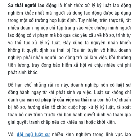
Sa thải người lao động
là hình thức xử lý kỷ luật lao động
nghiêm khắc nhất mà người sử dụng lao động được áp dụng
trong một số trường hợp luật định. Tuy nhiên, trên thực tế, rất
nhiều doanh nghiệp chỉ tập trung vào việc chứng minh người
lao động có vi phạm mà bỏ qua các yêu cầu về hồ sơ, trình tự
và thủ tục xử lý kỷ luật. Đây cũng là nguyên nhân khiến
không ít quyết định sa thải bị Tòa án tuyên vô hiệu, doanh
nghiệp phải nhận người lao động trở lại làm việc, bồi thường
tiền lương, truy đóng bảo hiểm xã hội và chịu nhiều chi phí
phát sinh khác.
Để hạn chế những rủi ro này, doanh nghiệp nên có
luật sư
đồng hành ngay từ khi phát sinh vụ việc. Luật sư không chỉ
đánh giá
căn cứ pháp lý của việc sa thải
mà còn hỗ trợ chuẩn
bị hồ sơ, hướng dẫn tổ chức cuộc họp xử lý kỷ luật, rà soát
toàn bộ quy trình trước khi ban hành quyết định và tham gia
giải quyết tranh chấp nếu có khiếu nại hoặc khởi kiện.
Với
đội ngũ luật sư
nhiều kinh nghiệm trong lĩnh vực lao