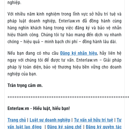
nghiệp.
Với nhiều năm kinh nghiệm trong lĩnh vực sở hữu trí tuệ và
pháp luật doanh nghiệp, Enterlaw.vn đã đồng hành cùng
hàng nghìn khách hàng trong việc đăng ký và bảo vệ nhãn
hiệu thành công. Chúng tôi tự hào mang đến dịch vụ nhanh
chóng – hiệu quả – minh bạch chi phí – đồng hành lâu dài.
Nếu bạn đang có nhu cầu
Đăng ký nhãn hiệu
, hãy liên hệ
ngay với chúng tôi để được tư vấn. Enterlaw.vn – Giải pháp
pháp lý toàn diện, bảo vệ thương hiệu bền vững cho doanh
nghiệp của bạn.
Trân trọng cảm ơn.
====================================================
Enterlaw.vn - Hiểu luật, hiểu bạn!
Trang chủ
|
Luật sư doanh nghiệp
|
Tư vấn sở hữu trí tuệ
|
Tư
vấn luật lao động
|
Đăng ký sáng chế
|
Đăng ký quyền tác