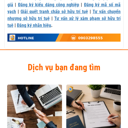
giả
|
Đăng ký kiểu dáng công nghiệp
|
Đăng ký mã số mã
vạch
|
Giải quết tranh chấp sở hữu trí tuệ
|
Tư vấn chuyển
nhượng sở hữu trí tuệ
|
Tư vấn xử lý xâm phạm sở hữu trí
tuệ
|
Đăng ký nhãn hiệu
.
Dịch vụ bạn đang tìm