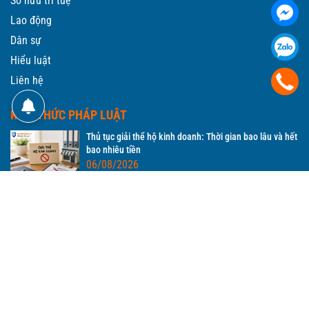
Sở hữu trí tuệ
Lao động
Dân sự
Hiểu luật
Liên hệ
KIẾN THỨC PHÁP LUẬT
Thủ tục giải thể hộ kinh doanh: Thời gian bao lâu và hết
bao nhiêu tiền
06/08/2026
Đăng ký kinh doanh hộ gia đình: Hồ sơ, chi phí, thời
gian
06/08/2026
Lệ phí đăng ký hộ kinh doanh gồm những gì, bao nhiêu
tiền?
06/08/2026