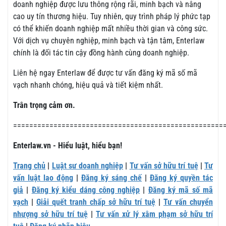
doanh nghiệp được lưu thông rộng rãi, minh bạch và nâng
cao uy tín thương hiệu. Tuy nhiên, quy trình pháp lý phức tạp
có thể khiến doanh nghiệp mất nhiều thời gian và công sức.
Với dịch vụ chuyên nghiệp, minh bạch và tận tâm, Enterlaw
chính là đối tác tin cậy đồng hành cùng doanh nghiệp.
Liên hệ ngay Enterlaw để được tư vấn đăng ký mã số mã
vạch nhanh chóng, hiệu quả và tiết kiệm nhất.
Trân trọng cảm ơn.
====================================================
Enterlaw.vn - Hiểu luật, hiểu bạn!
Trang chủ
|
Luật sư doanh nghiệp
|
Tư vấn sở hữu trí tuệ
|
Tư
vấn luật lao động
|
Đăng ký sáng chế
|
Đăng ký quyền tác
giả
|
Đăng ký kiểu dáng công nghiệp
|
Đăng ký mã số mã
vạch
|
Giải quết tranh chấp sở hữu trí tuệ
|
Tư vấn chuyển
nhượng sở hữu trí tuệ
|
Tư vấn xử lý xâm phạm sở hữu trí