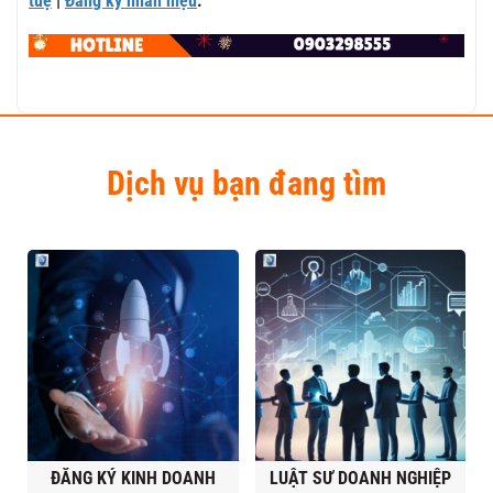
tuệ
|
Đăng ký nhãn hiệu
.
Dịch vụ bạn đang tìm
ĐĂNG KÝ KINH DOANH
LUẬT SƯ DOANH NGHIỆP