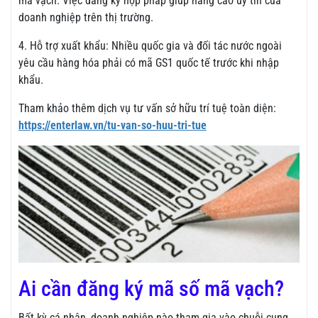
mã vạch. Việc đăng ký hợp pháp giúp nâng cao uy tín của
doanh nghiệp trên thị trường.
4. Hỗ trợ xuất khẩu: Nhiều quốc gia và đối tác nước ngoài
yêu cầu hàng hóa phải có mã GS1 quốc tế trước khi nhập
khẩu.
Tham khảo thêm dịch vụ tư vấn sở hữu trí tuệ toàn diện:
https://enterlaw.vn/tu-van-so-huu-tri-tue
Ai cần đăng ký mã số mã vạch?
Bất kỳ cá nhân, doanh nghiệp nào tham gia vào chuỗi cung