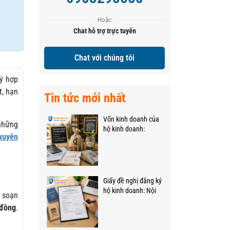
Hoặc
Chat hỗ trợ trực tuyến
Chat với chúng tôi
ký hợp
t, hạn
Tin tức mới nhất
Vốn kinh doanh của
 những
hộ kinh doanh:
 xuyên
Những quy định mới,
trọng tâm
Giấy đề nghị đăng ký
hộ kinh doanh: Nội
ụ soạn
dung, mẫu và cách
 đồng
.
viết