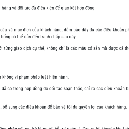
hàng và đối tác đủ điều kiện để giao kết hợp đồng.
cầu và mục đích của khách hàng, đảm bảo đầy đủ các điều khoản ph
lỗ hổng có thể dẫn đến tranh chấp sau này.
ới từng giao dịch cụ thể, không chỉ là các mẫu có sẵn mà được cá t
 không vi phạm pháp luật hiện hành.
đã có trong hợp đồng do đối tác soạn thảo, chỉ ra các điều khoản bấ
i, bổ sung các điều khoản để bảo vệ tối đa quyền lợi của khách hàng.
 đàm phán
với vai trò là người hỗ trợ pháp lý, đưa ra lời khuyên kịp thời