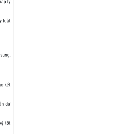
háp lý
y luật
 sung,
ao kết
oản dự
vệ tốt