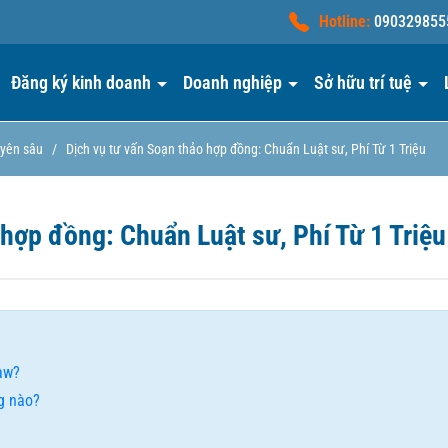
Hotline:
090329855
Đăng ký kinh doanh
Doanh nghiệp
Sở hữu trí tuệ
uyên sâu
/
Dịch vụ tư vấn Soạn thảo hợp đồng: Chuẩn Luật sư, Phí Từ 1 Triệu
 hợp đồng: Chuẩn Luật sư, Phí Từ 1 Triệu
law?
g nào?