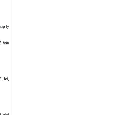
áp lý
hể hóa
t lợi,
, giải