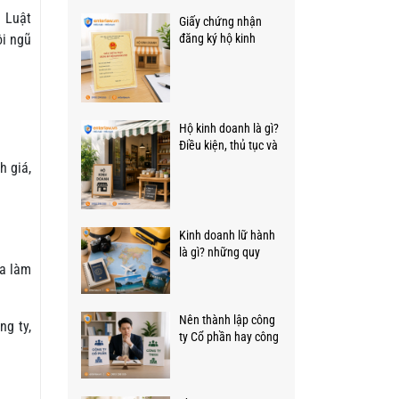
n Luật
Giấy chứng nhận
ội ngũ
đăng ký hộ kinh
doanh: Khái niệm,
giá trị pháp lý cần
biết
Hộ kinh doanh là gì?
Điều kiện, thủ tục và
quy định mới!
h giá,
Kinh doanh lữ hành
là gì? những quy
ia làm
định quan trọng cần
biết.
Nên thành lập công
g ty,
ty Cổ phần hay công
ty TNHH: Tư vấn từ
luật sư