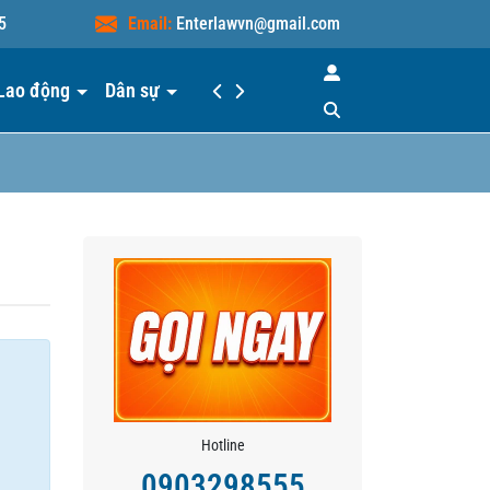
5
Email:
Enterlawvn@gmail.com
Lao động
Dân sự
Hiểu luật
Liên hệ
Hotline
0903298555