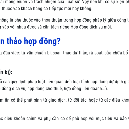
goài mong muốn và trách nhiệm của Luật sư. Vậy nên khi có sự kiện p
ụ thuộc vào khách hàng có tiếp tục mời hay không.
hông là phụ thuộc vào thỏa thuận trong hợp đồng pháp lý giữa công t
 vào với nhau được và cần tách riêng Hợp đồng dịch vụ mới.
ạn thảo hợp đồng?
đầu việc: từ vấn chuẩn bị, soạn thảo dự thảo, rà soát, sửa chữa bổ
n bị):
 các quy định pháp luật liên quan đến loại hình hợp đồng dự định gi
 đồng dịch vụ, hợp đồng cho thuê, hợp đồng liên doanh...).
ềm ẩn có thể phát sinh từ giao dịch, từ đối tác, hoặc từ các điều kh
ác điều khoản chính và phụ cần có để phù hợp với mục tiêu và bảo 