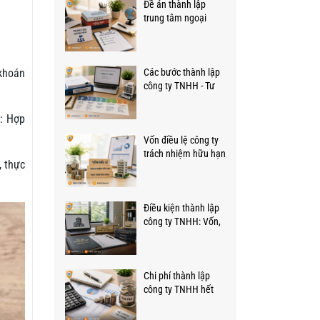
Đề án thành lập
trung tâm ngoại
ngữ: Nội dung, hồ sơ
và mẫu thực hiện
khoán
Các bước thành lập
công ty TNHH - Tư
vấn từ Luật sư
Enterlaw.vn
u: Hợp
Vốn điều lệ công ty
trách nhiệm hữu hạn
, thực
- Những quy định
cần biết
Điều kiện thành lập
công ty TNHH: Vốn,
số lượng thành viên
Chi phí thành lập
công ty TNHH hết
bao nhiêu tiền,
những khoản gì?