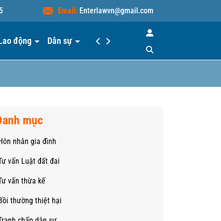
5
Email:
Enterlawvn@gmail.com
Lao động
Dân sự
Hiểu luật
Liên hệ
Danh mục
Hôn nhân gia đình
Tư vấn Luật đất đai
Tư vấn thừa kế
Bồi thường thiệt hại
Tranh chấp dân sự