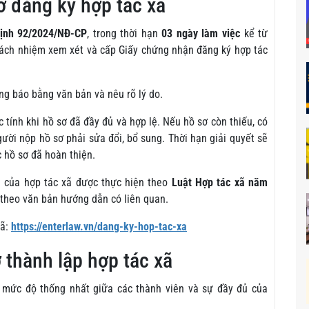
sơ đăng ký hợp tác xã
ịnh 92/2024/NĐ-CP
, trong thời hạn
03 ngày làm việc
kể từ
rách nhiệm xem xét và cấp Giấy chứng nhận đăng ký hợp tác
ng báo bằng văn bản và nêu rõ lý do.
 tính khi hồ sơ đã đầy đủ và hợp lệ. Nếu hồ sơ còn thiếu, có
ười nộp hồ sơ phải sửa đổi, bổ sung. Thời hạn giải quyết sẽ
c hồ sơ đã hoàn thiện.
g của hợp tác xã được thực hiện theo
Luật Hợp tác xã năm
 theo văn bản hướng dẫn có liên quan.
xã:
https://enterlaw.vn/dang-ky-hop-tac-xa
ơ thành lập hợp tác xã
 mức độ thống nhất giữa các thành viên và sự đầy đủ của