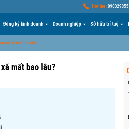
Hotline:
090329855
Đăng ký kinh doanh
Doanh nghiệp
Sở hữu trí tuệ
hợp tác xã mất bao lâu?
 xã mất bao lâu?
ã
xã