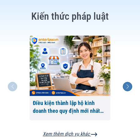
Kiến thức pháp luật
Điều kiện thành lập hộ kinh
Thủ tục 
doanh theo quy định mới nhất
Thời gian
năm 2026
nhiêu ti
Xem thêm dịch vụ khác