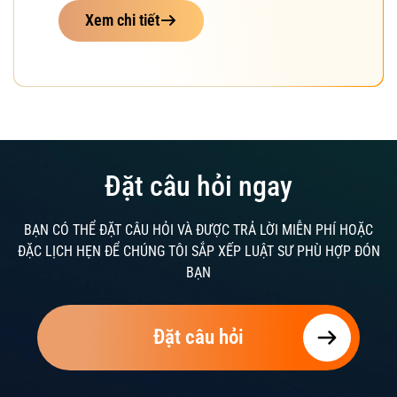
Xem chi tiết
Đặt câu hỏi ngay
BẠN CÓ THỂ ĐẶT CÂU HỎI VÀ ĐƯỢC TRẢ LỜI MIỄN PHÍ HOẶC
ĐẶC LỊCH HẸN ĐỂ CHÚNG TÔI SẮP XẾP LUẬT SƯ PHÙ HỢP ĐÓN
BẠN
Đặt câu hỏi