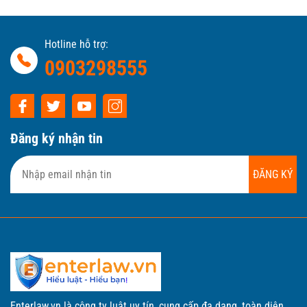
Hotline hỗ trợ:
0903298555
Đăng ký nhận tin
ĐĂNG KÝ
Enterlaw.vn là công ty luật uy tín, cung cấp đa dạng, toàn diện