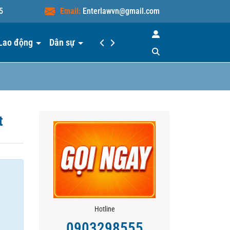
5
Email:
Enterlawvn@gmail.com
Lao động
Dân sự
Hiểu luật
Liên hệ
t
Hotline
0903298555