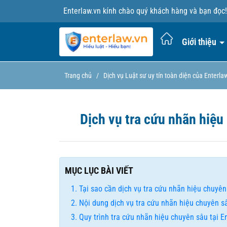
Enterlaw.vn kính chào quý khách hàng và bạn đọc!
Giới thiệu
Trang chủ
/
Dịch vụ Luật sư uy tín toàn diện của Enterla
Dịch vụ tra cứu nhãn hiệu 
MỤC LỤC BÀI VIẾT
Tại sao cần dịch vụ tra cứu nhãn hiệu chuyên
Nội dung dịch vụ tra cứu nhãn hiệu chuyên sâ
Quy trình tra cứu nhãn hiệu chuyên sâu tại E