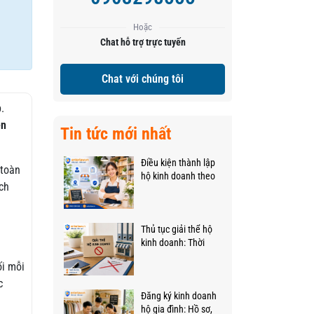
Hoặc
Chat hỗ trợ trực tuyến
Chat với chúng tôi
.
ên
Tin tức mới nhất
Điều kiện thành lập
 toàn
hộ kinh doanh theo
ch
quy định mới nhất
năm 2026
Thủ tục giải thể hộ
kinh doanh: Thời
gian bao lâu và hết
ối mỗi
bao nhiêu tiền
c
Đăng ký kinh doanh
hộ gia đình: Hồ sơ,