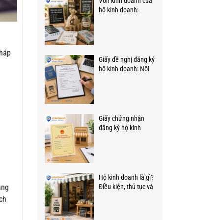
Vốn kinh doanh của
hộ kinh doanh:
Những quy định mới,
trọng tâm
pháp
Giấy đề nghị đăng ký
hộ kinh doanh: Nội
dung, mẫu và cách
viết
Giấy chứng nhận
đăng ký hộ kinh
doanh: Khái niệm,
giá trị pháp lý cần
biết
Hộ kinh doanh là gì?
âng
Điều kiện, thủ tục và
quy định mới!
ch