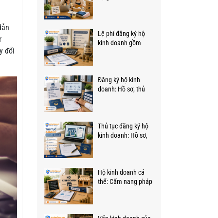
chi phí, thời gian
dẫn
Lệ phí đăng ký hộ
ử
kinh doanh gồm
y đổi
những gì, bao nhiêu
tiền?
Đăng ký hộ kinh
doanh: Hồ sơ, thủ
tục, thời gian, thẩm
quyền, chi phí
Thủ tục đăng ký hộ
kinh doanh: Hồ sơ,
trình tự, thẩm quyền
Hộ kinh doanh cá
thể: Cẩm nang pháp
luật toàn diện từ A-Z