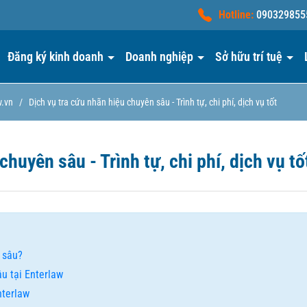
Hotline:
090329855
Đăng ký kinh doanh
Doanh nghiệp
Sở hữu trí tuệ
w.vn
/
Dịch vụ tra cứu nhãn hiệu chuyên sâu - Trình tự, chi phí, dịch vụ tốt
chuyên sâu - Trình tự, chi phí, dịch vụ tố
 sâu?
u tại Enterlaw
nterlaw