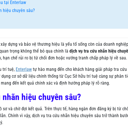
u tại Enterlaw
ãn hiệu chuyên sâu?
ệc xây dựng và bảo vệ thương hiệu là yếu tố sống còn của doanh nghiệp
 quan trọng không thể bỏ qua chính là
dịch vụ tra cứu nhãn hiệu chuy
, hạn chế rủi ro bị từ chối đơn hoặc vướng tranh chấp pháp lý về sau.
 trí tuệ,
Enterlaw
tự hào mang đến cho khách hàng giải pháp tra cứu
 dụng cơ sở dữ liệu chính thống từ Cục Sở hữu trí tuệ cùng sự phân tí
 mang đến kết quả chính xác và định hướng pháp lý rõ ràng.
u nhãn hiệu chuyên sâu?
 sơ và chờ đợi kết quả. Trên thực tế, hàng ngàn đơn đăng ký bị từ ch
n. Chính vì vậy, dịch vụ tra cứu nhãn hiệu chuyên sâu trở thành bướ
ý.