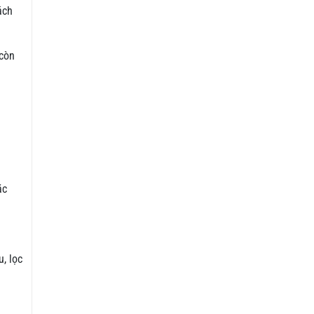
ách
 còn
ặc
, lọc