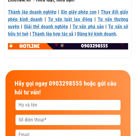
Thành lập doanh nghiệp
|
Xin giấy phép con
|
Thay đổi giấy
phép kinh doanh
|
Tư vấn luật lao động
|
Tư vấn thường
xuyên
|
Giải thể doanh nghiệp
|
Tư vấn phá sản
|
Tư vấn sở
hữu trí tuệ
|
Thành lập hợp tác xã
|
Đăng ký kinh doanh
.
Hãy gọi ngay 0903298555 hoặc gửi câu
hỏi tư vấn!