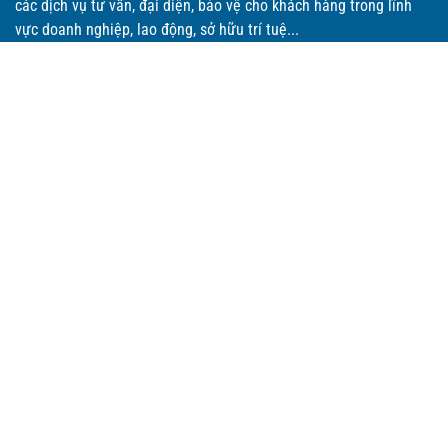
các dịch vụ tư vấn, đại diện, bảo vệ cho khách hàng trong lĩnh
vực doanh nghiệp, lao động, sở hữu trí tuệ...
THÔNG TIN CHUNG
P.401, Tầng 4, Tòa nhà đa năng, Số 169 Nguyễn Ngọc Vũ,
Phường Yên Hoà, Thành phố Hà Nội.
0903298555
Enterlawvn@gmail.com
CHÍNH SÁCH
Trang chủ
Giới thiệu
Đăng ký kinh doanh
Doanh nghiệp
Sở hữu trí tuệ