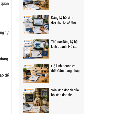
n quan
những gì, bao nhiêu
tiền?
Đăng ký hộ kinh
doanh: Hồ sơ, thủ
tục, thời gian, thẩm
ơng tự
quyền, chi phí
Thủ tục đăng ký hộ
kinh doanh: Hồ sơ,
trình tự, thẩm quyền
 dụng
Hộ kinh doanh cá
thể: Cẩm nang pháp
tạo để
luật toàn diện từ A-Z
Vốn kinh doanh của
hộ kinh doanh:
Những quy định mới,
trọng tâm