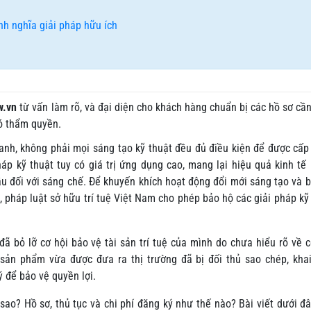
h nghĩa giải pháp hữu ích
w.vn
từ vấn làm rõ, và đại diện cho khách hàng chuẩn bị các hồ sơ cần
có thẩm quyền.
anh, không phải mọi sáng tạo kỹ thuật đều đủ điều kiện để được cấ
áp kỹ thuật tuy có giá trị ứng dụng cao, mang lại hiệu quả kinh tế 
u đối với sáng chế. Để khuyến khích hoạt động đổi mới sáng tạo và 
 pháp luật sở hữu trí tuệ Việt Nam cho phép bảo hộ các giải pháp kỹ
ã bỏ lỡ cơ hội bảo vệ tài sản trí tuệ của mình do chưa hiểu rõ về 
 sản phẩm vừa được đưa ra thị trường đã bị đối thủ sao chép, kha
 để bảo vệ quyền lợi.
 sao? Hồ sơ, thủ tục và chi phí đăng ký như thế nào? Bài viết dưới đ