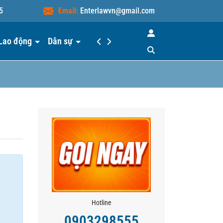
5
Email:
Enterlawvn@gmail.com
Lao động
Dân sự
Hiểu luật
Liên hệ
Hotline
0903298555