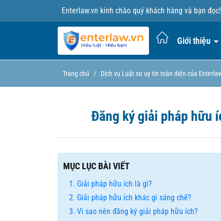
Enterlaw.vn kính chào quý khách hàng và bạn đọc!
Giới thiệu
Trang chủ
/
Dịch vụ Luật sư uy tín toàn diện của Enterla
Đăng ký giải pháp hữu íc
MỤC LỤC BÀI VIẾT
Giải pháp hữu ích là gì?
Giải pháp hữu ích khác gì sáng chế?
Vì sao nên đăng ký giải pháp hữu ích?