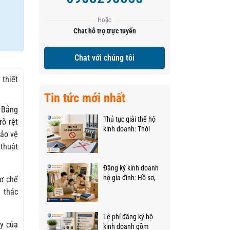
Hoặc
Chat hỗ trợ trực tuyến
Chat với chúng tôi
 thiết
Tin tức mới nhất
p Bằng
Thủ tục giải thể hộ
rõ rệt
kinh doanh: Thời
bảo vệ
gian bao lâu và hết
 thuật
bao nhiêu tiền
Đăng ký kinh doanh
hộ gia đình: Hồ sơ,
cơ chế
chi phí, thời gian
i thác
Lệ phí đăng ký hộ
ây của
kinh doanh gồm