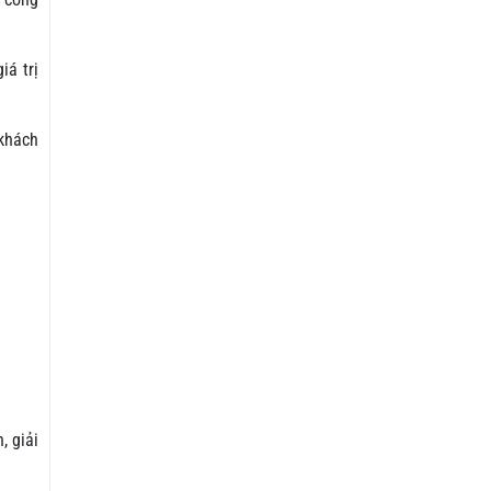
iá trị
 khách
, giải