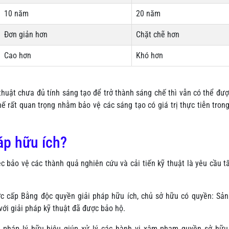
10 năm
20 năm
Đơn giản hơn
Chặt chẽ hơn
Cao hơn
Khó hơn
thuật chưa đủ tính sáng tạo để trở thành sáng chế thì vẫn có thể đư
hế rất quan trọng nhằm bảo vệ các sáng tạo có giá trị thực tiễn tron
áp hữu ích?
c bảo vệ các thành quả nghiên cứu và cải tiến kỹ thuật là yêu cầu t
c cấp Bằng độc quyền giải pháp hữu ích, chủ sở hữu có quyền: Sản
với giải pháp kỹ thuật đã được bảo hộ.
ụ pháp lý hữu hiệu giúp xử lý các hành vi xâm phạm quyền sở hữu