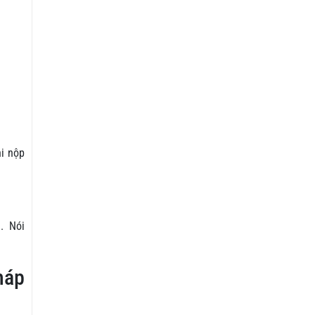
hi nộp
h. Nói
háp