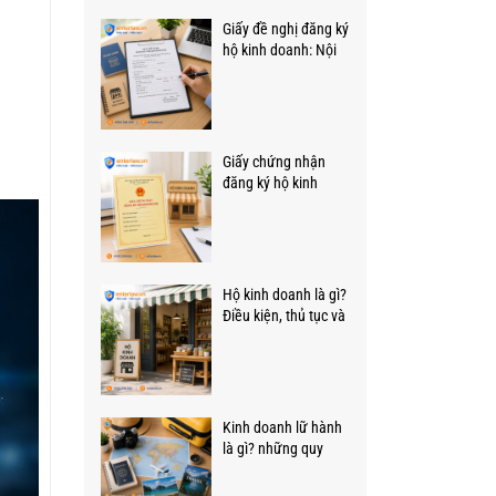
Giấy đề nghị đăng ký
hộ kinh doanh: Nội
dung, mẫu và cách
viết
Giấy chứng nhận
đăng ký hộ kinh
doanh: Khái niệm,
giá trị pháp lý cần
biết
Hộ kinh doanh là gì?
Điều kiện, thủ tục và
quy định mới!
Kinh doanh lữ hành
là gì? những quy
định quan trọng cần
biết.