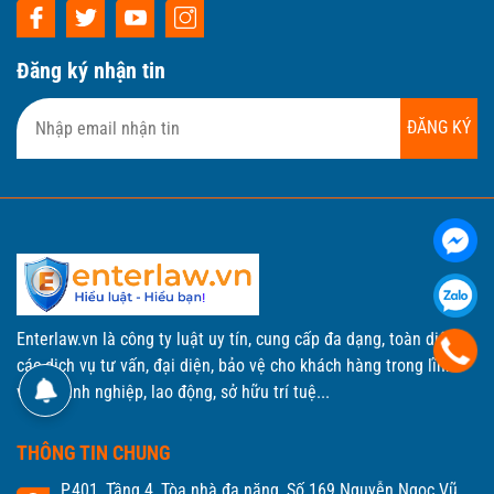
Đăng ký nhận tin
ĐĂNG KÝ
Enterlaw.vn là công ty luật uy tín, cung cấp đa dạng, toàn diện
các dịch vụ tư vấn, đại diện, bảo vệ cho khách hàng trong lĩnh
vực doanh nghiệp, lao động, sở hữu trí tuệ...
THÔNG TIN CHUNG
P.401, Tầng 4, Tòa nhà đa năng, Số 169 Nguyễn Ngọc Vũ,