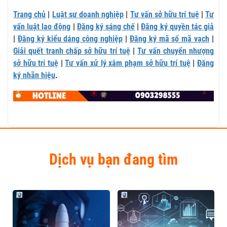
Trang chủ
|
Luật sư doanh nghiệp
|
Tư vấn sở hữu trí tuệ
|
Tư
vấn luật lao động
|
Đăng ký sáng chế
|
Đăng ký quyền tác giả
|
Đăng ký kiểu dáng công nghiệp
|
Đăng ký mã số mã vạch
|
Giải quết tranh chấp sở hữu trí tuệ
|
Tư vấn chuyển nhượng
sở hữu trí tuệ
|
Tư vấn xử lý xâm phạm sở hữu trí tuệ
|
Đăng
ký nhãn hiệu
.
Dịch vụ bạn đang tìm