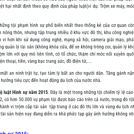
hiệt hại nhất định theo quy định của pháp luật(ví dụ: Trộm xe máy, móc
 những tội phạm hình sự phổ biến nhất theo thống kê của cơ quan cô
n nông thôn, nhưng tập trung nhiều ở khu vực đô thị, khu công nghiệ
h vi hơn khi sử dụng công nghệ, mạng xã hội, camera giải mạo, ph
ng quản lý tài sản (không khóa cửa, để xe không trông coi, quản lý kh
ộm lớn với quy mô liên tỉnh, có tổ chức, thậm chí móc nối xuyên quố
n thoại, tiền, vàng bạc trang sức, đồ điện tử,....
 mất an ninh trật tự, tạo tâm lý bất an cho người dân. Tăng gánh nặ
 hưởng tiêu cực đến hoạt động du lịch của nước nhà.
ộ luật Hình sự năm 2015
. Đây là một trong những tội chiếm tỷ lệ cao
2, có hơn 50.000 vụ phạm tội được báo cáo trên cả nước, trong đó tộ
hành vi trộm cắp tài sản tập trung ở các đô thị lớn và vùng du lịch 
ắp tài sản hiện nay đang diễn ra khá phức tạp gây ảnh hưởng không n