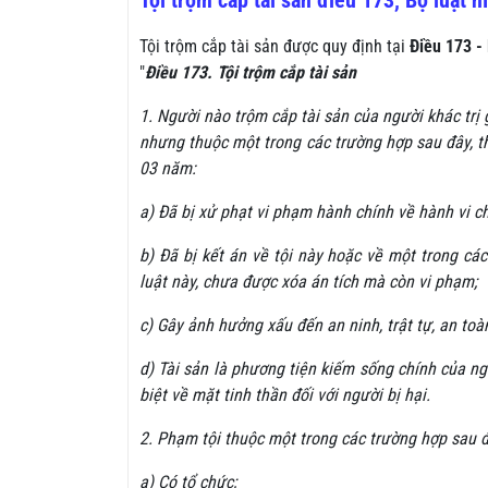
Tội trộm cắp tài sản điều 173, Bộ luật h
Tội trộm cắp tài sản được quy định tại
Điều 173 -
"
Điều 173. Tội t
rộm cắp tài sản
1. Người nào trộm cắp tài sản của ng
ười khác trị
nhưng thuộc một trong các trường hợp sau đây, t
03 năm:
a) Đã bị xử phạt vi phạm hành chính về hành vi c
b) Đã bị kết án về tội này hoặc về một trong các
luật này, chưa được xóa án tích mà còn vi phạm;
c) Gây ảnh hưởng xấu đến an ninh, trật tự, an toàn
d) Tài sản là phương tiện kiếm sống chính của người
biệt về mặt tinh thần đối với người bị hại.
2. Phạm tội thuộc một trong các trường hợp sau đ
a) Có tổ chức;