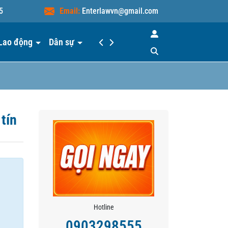
5
Email:
Enterlawvn@gmail.com
Lao động
Dân sự
Hiểu luật
Liên hệ
 tín
Hotline
0903298555