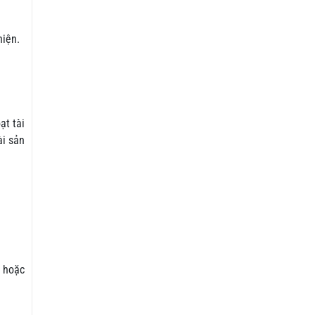
hiện.
ạt tài
ài sản
hoặc