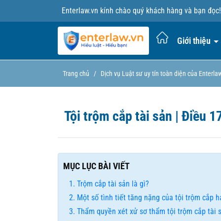
Enterlaw.vn kính chào quý khách hàng và bạn đọc!
Giới thiệu
Trang chủ
/
Dịch vụ Luật sư uy tín toàn diện của Enterla
Tội trộm cắp tài sản | Điều 1
MỤC LỤC BÀI VIẾT
Trộm cắp tài sản là gì?
Một số tình tiết tăng nặng của tội trộm cắp 
Thẩm quyền xét xử sơ thẩm tội trộm cắp tài 