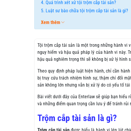
Quá trình xét xử tội trộm cắp tài sản?
Luật sư bào chữa tội trộm cắp tài sản là gì?
Xem thêm
Tội trộm cắp tài sản là một trong những hành vi
nguy hiểm và hậu quả pháp lý của hành vi này. Tr
hậu quả nghiêm trọng thì sẽ không bị xử lý hình 
Theo quy định pháp luật hiện hành, chỉ cần hành
bị truy cứu trách nhiệm hình sự, thậm chí đối mặ
sản không lớn nhưng vẫn bị xử lý do có yếu tố tá
Bài viết dưới đây của Enterlaw sẽ giúp bạn hiểu rõ:
và những điểm quan trọng cần lưu ý để tránh rủi r
Trộm cắp tài sản là gì?
Trộm cắp tài sản
được hiểu là hành vi lén lút ch