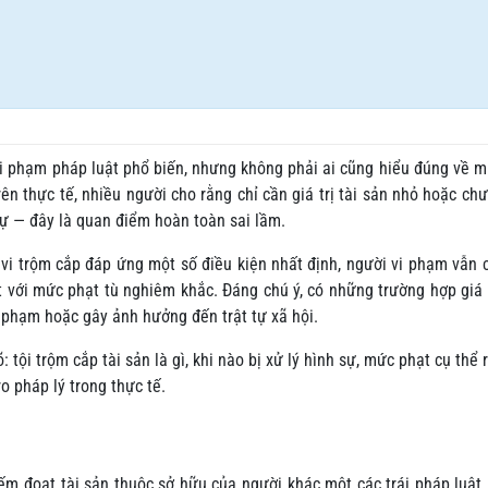
 vi phạm pháp luật phổ biến, nhưng không phải ai cũng hiểu đúng về 
ên thực tế, nhiều người cho rằng chỉ cần giá trị tài sản nhỏ hoặc ch
sự — đây là quan điểm hoàn toàn sai lầm.
 vi trộm cắp đáp ứng một số điều kiện nhất định, người vi phạm vẫn 
t với mức phạt tù nghiêm khắc. Đáng chú ý, có những trường hợp giá t
i phạm hoặc gây ảnh hưởng đến trật tự xã hội.
 tội trộm cắp tài sản là gì, khi nào bị xử lý hình sự, mức phạt cụ thể 
o pháp lý trong thực tế.
iếm đoạt tài sản thuộc sở hữu của người khác một các trái pháp luậ