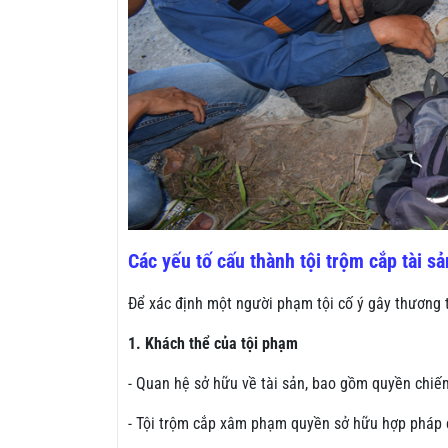
Các yếu tố cấu thành tội trộm cắp tài sả
Để xác định một người phạm tội cố ý gây thương t
1. Khách thể của tội phạm
- Quan hệ sở hữu về tài sản, bao gồm quyền chiế
- Tội trộm cắp xâm phạm quyền sở hữu hợp pháp c