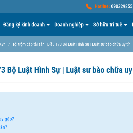
Hotline:
090329855
Đăng ký kinh doanh
Doanh nghiệp
Sở hữu trí tuệ
w.vn
/
Tội trộm cắp tài sản | Điều 173 Bộ Luật Hình Sự | Luật sư bào chữa uy tín
73 Bộ Luật Hình Sự | Luật sư bào chữa uy
hay gặp?
sản?