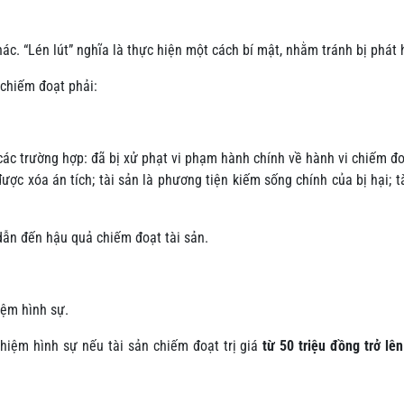
hác. “Lén lút” nghĩa là thực hiện một cách bí mật, nhằm tránh bị phát 
n chiếm đoạt phải:
ác trường hợp: đã bị xử phạt vi phạm hành chính về hành vi chiếm đo
được xóa án tích; tài sản là phương tiện kiếm sống chính của bị hại; t
p dẫn đến hậu quả chiếm đoạt tài sản.
iệm hình sự.
nhiệm hình sự nếu tài sản chiếm đoạt trị giá
từ 50 triệu đồng trở lên