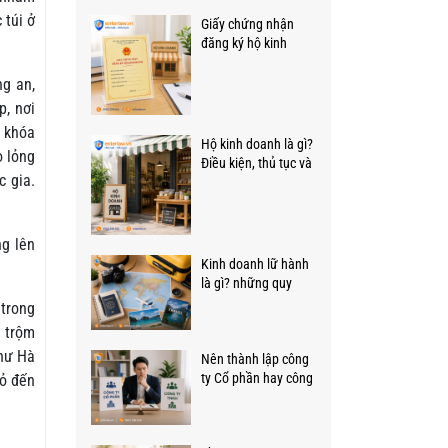
 túi ở
Giấy chứng nhận
đăng ký hộ kinh
doanh: Khái niệm,
giá trị pháp lý cần
ng an,
biết
p, nơi
á khóa
Hộ kinh doanh là gì?
o lỏng
Điều kiện, thủ tục và
c gia.
quy định mới!
ng lên
Kinh doanh lữ hành
là gì? những quy
định quan trọng cần
 trong
biết.
i trộm
như Hà
Nên thành lập công
ty Cổ phần hay công
hỏ đến
ty TNHH: Tư vấn từ
luật sư