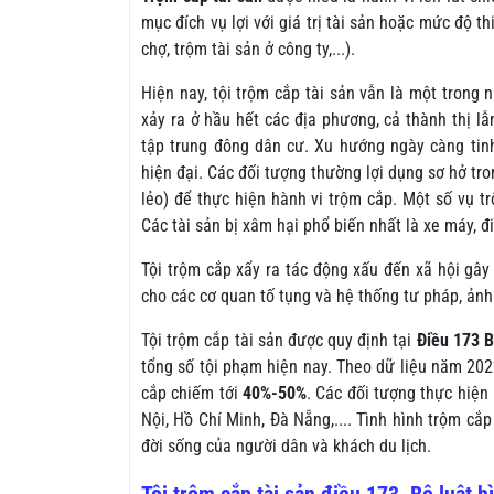
mục đích vụ lợi với giá trị tài sản hoặc mức độ t
chợ, trộm tài sản ở công ty,...).
Hiện nay, tội trộm cắp tài sản vẫn là một trong
xảy ra ở hầu hết các địa phương, cả thành thị lẫ
tập trung đông dân cư. Xu hướng ngày càng tin
hiện đại. Các đối tượng thường lợi dụng sơ hở tro
lẻo) để thực hiện hành vi trộm cắp. Một số vụ tr
Các tài sản bị xâm hại phổ biến nhất là xe máy, điệ
Tội trộm cắp xẩy ra tác động xấu đến xã hội gây
cho các cơ quan tố tụng và hệ thống tư pháp, ảnh
Tội trộm cắp tài sản được quy định tại
Điều 173 B
tổng số tội phạm hiện nay. Theo dữ liệu năm 202
cắp chiếm tới
40%-50%
. Các đối tượng thực hiện 
Nội, Hồ Chí Minh, Đà Nẵng,.... Tình hình trộm c
đời sống của người dân và khách du lịch.