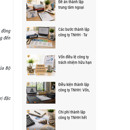
Đề án thành lập
trung tâm ngoại
ngữ: Nội dung, hồ sơ
và mẫu thực hiện
Các bước thành lập
0 đồng
công ty TNHH - Tư
ng đến
vấn từ Luật sư
Enterlaw.vn
Vốn điều lệ công ty
trách nhiệm hữu hạn
của Bộ
- Những quy định
cần biết
Điều kiện thành lập
công ty TNHH: Vốn,
số lượng thành viên
rị đặc
Chi phí thành lập
công ty TNHH hết
bao nhiêu tiền,
những khoản gì?