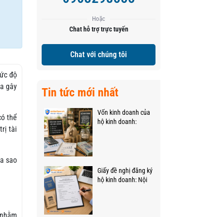
Hoặc
Chat hỗ trợ trực tuyến
Chat với chúng tôi
mức độ
ưa gây
Tin tức mới nhất
Vốn kinh doanh của
có thể
hộ kinh doanh:
rị tài
Những quy định mới,
trọng tâm
ra sao
Giấy đề nghị đăng ký
hộ kinh doanh: Nội
dung, mẫu và cách
viết
t nhằm