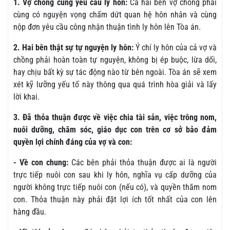
1. Vợ chồng cùng yêu cầu ly hôn:
Cả hai bên vợ chồng phải
cùng có nguyện vọng chấm dứt quan hệ hôn nhân và cùng
nộp đơn yêu cầu công nhận thuận tình ly hôn lên Tòa án.
2. Hai bên thật sự tự nguyện ly hôn:
Ý chí ly hôn của cả vợ và
chồng phải hoàn toàn tự nguyện, không bị ép buộc, lừa dối,
hay chịu bất kỳ sự tác động nào từ bên ngoài. Tòa án sẽ xem
xét kỹ lưỡng yếu tố này thông qua quá trình hòa giải và lấy
lời khai.
3. Đã thỏa thuận được về việc chia tài sản, việc trông nom,
nuôi dưỡng, chăm sóc, giáo dục con trên cơ sở bảo đảm
quyền lợi chính đáng của vợ và con:
- Về con chung:
Các bên phải thỏa thuận được ai là người
trực tiếp nuôi con sau khi ly hôn, nghĩa vụ cấp dưỡng của
người không trực tiếp nuôi con (nếu có), và quyền thăm nom
con. Thỏa thuận này phải đặt lợi ích tốt nhất của con lên
hàng đầu.