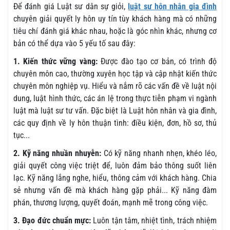
Để đánh giá Luật sư dân sự giỏi,
luật sư hôn nhân gia đình
chuyên giải quyết ly hôn uy tín tùy khách hàng mà có những
tiêu chí đánh giá khác nhau, hoặc là góc nhìn khác, nhưng cơ
bản có thể dựa vào 5 yếu tố sau đây:
1. Kiến thức vững vàng:
Được đào tạo cơ bản, có trình độ
chuyên môn cao, thường xuyên học tập và cập nhật kiến thức
chuyên môn nghiệp vụ. Hiểu và nắm rõ các vấn đề về luật nội
dung, luật hình thức, các án lệ trong thực tiễn phạm vi ngành
luật mà luật sư tư vấn. Đặc biệt là Luật hôn nhân và gia đình,
các quy định về ly hôn thuận tình: điều kiện, đơn, hồ sơ, thủ
tục...
2. Kỹ năng nhuần nhuyễn:
Có kỹ năng nhanh nhẹn, khéo léo,
giải quyết công việc triệt để, luôn đảm bảo thông suốt liên
lạc. Kỹ năng lắng nghe, hiểu, thông cảm với khách hàng. Chia
sẻ nhưng vấn đề mà khách hàng gặp phải... Kỹ năng đàm
phán, thương lượng, quyết đoán, mạnh mẽ trong công việc.
3. Đạo đức chuẩn mực:
Luôn tận tâm, nhiệt tình, trách nhiệm