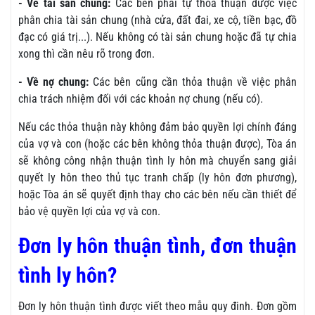
- Về tài sản chung:
Các bên phải tự thỏa thuận được việc
phân chia tài sản chung (nhà cửa, đất đai, xe cộ, tiền bạc, đồ
đạc có giá trị...). Nếu không có tài sản chung hoặc đã tự chia
xong thì cần nêu rõ trong đơn.
- Về nợ chung:
Các bên cũng cần thỏa thuận về việc phân
chia trách nhiệm đối với các khoản nợ chung (nếu có).
Nếu các thỏa thuận này không đảm bảo quyền lợi chính đáng
của vợ và con (hoặc các bên không thỏa thuận được), Tòa án
sẽ không công nhận thuận tình ly hôn mà chuyển sang giải
quyết ly hôn theo thủ tục tranh chấp (ly hôn đơn phương),
hoặc Tòa án sẽ quyết định thay cho các bên nếu cần thiết để
bảo vệ quyền lợi của vợ và con.
Đơn ly hôn thuận tình, đơn thuận
tình ly hôn?
Đơn ly hôn thuận tình được viết theo mẫu quy đinh. Đơn gồm