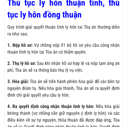
Thủ tục ly hôn thuận tình, thủ
tục ly hôn đồng thuận
Quy trình giải quyết thuận tình ly hôn tại Tòa án thường diễn
ra như sau:
1. Nộp hồ sơ:
Vợ chồng nộp 01 bộ hồ sơ yêu cầu công nhận
thuận tình ly hôn tại Tòa án có thẩm quyền.
2. Thụ lý hồ sơ:
Sau khi nhận hồ sơ hợp lệ và nộp tạm ứng án
phí, Tòa án sẽ ra thông báo thụ lý vụ việc.
3. Hòa giải:
Tòa án sẽ tiến hành phiên hòa giải để các bên tự
nguyện đoàn tụ. Nếu hòa giải thành, Tòa án sẽ ra quyết định
đình chỉ giải quyết yêu cầu ly hôn.
4. Ra quyết định công nhận thuận tình ly hôn:
Nếu hòa giải
không thành (vợ chồng vẫn giữ nguyên ý định ly hôn) và các
điều kiện về sự tự nguyện, thỏa thuận đã được đáp ứng, Tòa
án sẽ ra Quyết định công nhận thuận tình ly hôn. Quyết định