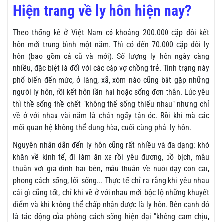
Hiện trang về ly hôn hiện nay?
Theo thống kê ở Việt Nam có khoảng 200.000 cặp đôi kết
hôn mới trung bình một năm. Thì có đến 70.000 cặp đôi ly
hôn (bao gồm cả cũ và mới). Số lượng ly hôn ngày càng
nhiều, đặc biệt là đối với các cặp vợ chồng trẻ. Tình trạng này
phổ biến đến mức, ở làng, xã, xóm nào cũng bắt gặp những
người ly hôn, rồi kết hôn lần hai hoặc sống đơn thân. Lúc yêu
thì thề sống thề chết "không thể sống thiếu nhau" nhưng chỉ
về ở với nhau vài năm là chán ngấy tận óc. Rồi khi mà các
mối quan hệ không thể dung hòa, cuối cùng phải ly hôn.
Nguyên nhân dẫn đến ly hôn cũng rất nhiều và đa dạng: khó
khăn về kinh tế, đi làm ăn xa rồi yêu đương, bồ bịch, mâu
thuẫn với gia đình hai bên, mẫu thuẫn về nuôi dạy con cái,
phong cách sống, lối sống... Thực tế chỉ ra rằng khi yêu nhau
cái gì cũng tốt, chỉ khi về ở với nhau mới bộc lộ những khuyết
điểm và khi không thể chấp nhận được là ly hôn. Bên cạnh đó
là tác động của phòng cách sống hiện đại "không cam chịu,