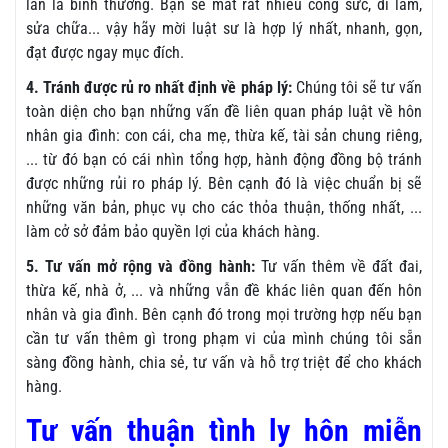
lần là bình thường. Bạn sẽ mất rất nhiều công sức, đi làm,
sửa chữa... vậy hãy mời luật sư là hợp lý nhất, nhanh, gọn,
đạt được ngay mục đích.
4. Tránh được rủ ro nhất định về pháp lý:
Chúng tôi sẽ tư vấn
toàn diện cho bạn những vấn đề liên quan pháp luật về hôn
nhân gia đình: con cái, cha mẹ, thừa kế, tài sản chung riêng,
... từ đó bạn có cái nhìn tổng hợp, hành động đồng bộ tránh
được những rủi ro pháp lý. Bên cạnh đó là việc chuẩn bị sẽ
những văn bản, phục vụ cho các thỏa thuận, thống nhất, ...
làm cở sở đảm bảo quyền lợi của khách hàng.
5.
Tư vấn mở rộng và đồng hành:
Tư vấn thêm về đất đai,
thừa kế, nhà ở, ... và những vẫn đề khác liên quan đến hôn
nhân và gia đình. Bên cạnh đó trong mọi trường hợp nếu bạn
cần tư vấn thêm gì trong phạm vi của mình chúng tôi sẵn
sàng đồng hành, chia sẻ, tư vấn và hỗ trợ triệt để cho khách
hàng.
Tư vấn thuận tình ly hôn miễn