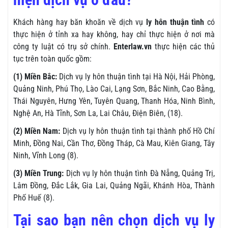
Khách hàng hay băn khoăn về dịch vụ
ly hôn thuận tình
có
thực hiện ở tỉnh xa hay không, hay chỉ thực hiện ở nơi mà
công ty luật có trụ sở chính.
Enterlaw.vn
thực hiện các thủ
tục trên toàn quốc gồm:
(1) Miền Bắc:
Dịch vụ ly hôn thuận tình tại Hà Nội, Hải Phòng,
Quảng Ninh, Phú Thọ, Lào Cai, Lạng Sơn, Bắc Ninh, Cao Bằng,
Thái Nguyên, Hưng Yên, Tuyên Quang, Thanh Hóa, Ninh Bình,
Nghệ An, Hà Tĩnh, Sơn La, Lai Châu, Điện Biên, (18).
(2) Miền Nam:
Dịch vụ ly hôn thuận tình tại thành phố Hồ Chí
Minh, Đồng Nai, Cần Thơ, Đồng Tháp, Cà Mau, Kiên Giang, Tây
Ninh, Vĩnh Long (8).
(3) Miền Trung:
Dịch vụ ly hôn thuận tình Đà Nẵng, Quảng Trị,
Lâm Đồng, Đắc Lắk, Gia Lai, Quảng Ngãi, Khánh Hòa, Thành
Phố Huế (8).
Tại sao bạn nên chọn dịch vụ ly