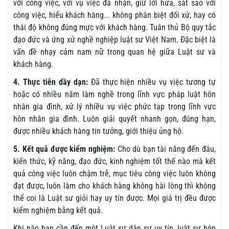
với công việc, với vụ việc đã nhận, giữ lời hứa, sát sao với
công việc, hiểu khách hàng... không phân biệt đối xử, hay có
thái độ không đúng mực với khách hàng. Tuân thủ Bộ quy tắc
đạo đức và ứng xử nghề nghiệp luật sư Việt Nam. Đặc biệt là
vấn đề nhạy cảm nam nữ trong quan hệ giữa Luật sư và
khách hàng.
4. Thực tiễn dầy dạn:
Đã thực hiện nhiều vụ việc tương tự
hoặc có nhiều năm làm nghề trong lĩnh vực pháp luật hôn
nhân gia đình, xử lý nhiều vụ việc phức tạp trong lĩnh vực
hôn nhân gia đình. Luôn giải quyết nhanh gọn, đúng hạn,
được nhiều khách hàng tin tưởng, giới thiệu ủng hộ.
5. Kết quả được kiểm nghiệm:
Cho dù bạn tài năng đến đâu,
kiến thức, kỹ năng, đạo đức, kinh nghiệm tốt thế nào mà kết
quả công việc luôn chậm trễ, mục tiêu công việc luôn không
đạt được, luôn làm cho khách hàng không hài lòng thì không
thể coi là Luật sư giỏi hay uy tín được. Mọi giá trị đều được
kiểm nghiệm bằng kết quả.
Khi nào bạn cần đến một Luật sư dân sự uy tín, luật sư hôn