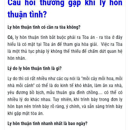
Câu hỏi thường gặp khi ly hôn
thuận tình?
Ly hôn thuận tình có cần ra tòa không?
Có,
ly hôn thuận tình bắt buộc phải ra Tòa án - ra tòa ở đây
hiểu là có mặt tại Tòa án để tham gia hòa giải.
Việc ra Tòa
là một thủ tục pháp lý không thể thiếu để chấm dứt quan hệ
hôn nhân.
Lý do ly hôn thuận tình là gì?
Ly do thì có rất nhiều như các cụ nói là "mỗi cây mỗi hoa, mỗi
nhà mỗi cảnh" có thể là do kinh tế khó khăn, làm ăn xa nhà,
yêu đương bồ bịch, mẫu thuân gia đình chồng.... có thể có
nhiều lý do khác nhau. Tuy nhiên, khi trình bày trong đơn ly
hôn bạn nên trình bày rõ ràng, ý chính, và sẵn sàng trình bày
khi gặp mặt tòa án.
Ly hôn thuận tình nhanh nhất là bao ngày?