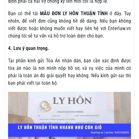
định phải cả hai vợ chồng ký tên mới coi là hợp lệ.
Bạn có thể tải
MẪU ĐƠN LY HÔN THUẬN TÌNH
ở đây. Tuy
nhiên, để viết đơn cũng không hề dễ dàng. Nếu bạn không
viết được hoặc không muốn viết hay liên hệ với Enterlaw.vn
chúng tôi sẽ tư vấn và hỗ trợ toàn diện cho bạn.
4. Lưu ý quan trọng.
Tại phần kinh gửi Tòa Án nhân dân, bạn cần xác định được
tòa án nào là nơi mình nộp hồ sơ, và vụ việc của mình có
phải là toàn án đó giải quyết hay không. Nếu kính gửi sai thì
bạn phải viết lại toàn bộ.