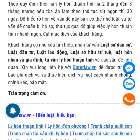
Theo quy định thời hạn ly hôn thuận tình là 2 tháng đến 3
tháng nhưng nếu tòa án làm theo thủ tục rút ngọn thì 30
ngày. Để hiểu rõ hơn về vấn đề này bạn có thể nhờ luật sư tư
vấn để chuẩn bị hồ sơ, thủ tục qua đó giúp việc ly hôn thuận
tình nhanh ngọn, đạt mục đích của khách hàng.
Khách hàng có nhu cầu tìm hiểu, nhận tư vấn
Luật sư dân sự,
Luật đầu tư, Luật lao động, Luật sở hữu trí tuệ, luật hôn
nhân và gia đình, tư vấn ly hôn thuận tình
và các vấn đề liên
quan. Xin vui lòng liên hệ với
Enterlaw.vn
để được tư vấn,
báo phí dịch vụ và thực hiện dịch vụ một cách nhanh chóng,
chính xác, bảo mật.
Trân trọng cảm ơn.
====================================================
Enterlaw.vn - Hiểu luật, hiểu bạn!
Ly hôn thuận tình
|
Ly hôn đơn phương
|
Tranh chấp nuôi con
|
Tranh chấp tài sản khi ly hôn
|
Tranh chấp tài sản sau ly hôn