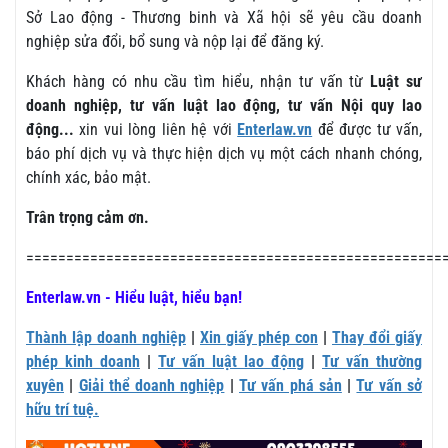
Sở Lao động - Thương binh và Xã hội sẽ yêu cầu doanh
nghiệp sửa đổi, bổ sung và nộp lại để đăng ký.
Khách hàng có nhu cầu tìm hiểu, nhận tư vấn từ
Luật sư
doanh nghiệp, tư vấn luật lao động, tư vấn Nội quy lao
động...
xin vui lòng liên hệ với
Enterlaw.vn
để được tư vấn,
báo phí dịch vụ và thực hiện dịch vụ một cách nhanh chóng,
chính xác, bảo mật.
Trân trọng cảm ơn.
====================================================
Enterlaw.vn - Hiểu luật, hiểu bạn!
Thành lập doanh nghiệp
|
Xin giấy phép con
|
Thay đổi giấy
phép kinh doanh
|
Tư vấn luật lao động
|
Tư vấn thường
xuyên
|
Giải thể doanh nghiệp
|
Tư vấn phá sản
|
Tư vấn sở
hữu trí tuệ.