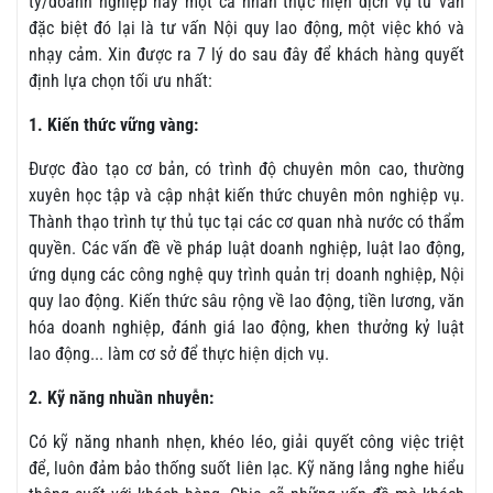
ty/doanh nghiệp hay một cá nhân thực hiện dịch vụ tư vấn
đặc biệt đó lại là tư vấn Nội quy lao động, một việc khó và
nhạy cảm. Xin được ra 7 lý do sau đây để khách hàng quyết
định lựa chọn tối ưu nhất:
1. Kiến thức vững vàng:
Được đào tạo cơ bản, có trình độ chuyên môn cao, thường
xuyên học tập và cập nhật kiến thức chuyên môn nghiệp vụ.
Thành thạo trình tự thủ tục tại các cơ quan nhà nước có thẩm
quyền. Các vấn đề về pháp luật doanh nghiệp, luật lao động,
ứng dụng các công nghệ quy trình quản trị doanh nghiệp, Nội
quy lao động. Kiến thức sâu rộng về lao động, tiền lương, văn
hóa doanh nghiệp, đánh giá lao động, khen thưởng kỷ luật
lao động... làm cơ sở để thực hiện dịch vụ.
2. Kỹ năng nhuần nhuyễn:
Có kỹ năng nhanh nhẹn, khéo léo, giải quyết công việc triệt
để, luôn đảm bảo thống suốt liên lạc. Kỹ năng lắng nghe hiểu