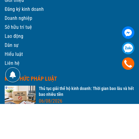
Giới thiệu
Đăng ký kinh doanh
Doanh nghiệp
Sở hữu trí tuệ
Lao động
Dân sự
Hiểu luật
Liên hệ
KIẾN THỨC PHÁP LUẬT
Thủ tục giải thể hộ kinh doanh: Thời gian bao lâu và hết
bao nhiêu tiền
06/08/2026
Đăng ký kinh doanh hộ gia đình: Hồ sơ, chi phí, thời
gian
06/08/2026