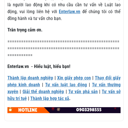
là người lao động khi có nhu cầu cần tư vấn về Luật lao
động, vui lòng liên hệ với
Enterlaw.vn
để chúng tôi có thể
đồng hành và tư vấn cho bạn.
Trân trọng cảm ơn.
=================================================
=================================================
===========
Enterlaw.vn - Hiểu luật, hiểu bạn!
Thành lập doanh nghiệp
|
Xin giấy phép con
|
Thay đổi giấy
phép kinh doanh
|
Tư vấn luật lao động
|
Tư vấn thường
xuyên
|
Giải thể doanh nghiệp
|
Tư vấn phá sản
|
Tư vấn sở
hữu trí tuệ
|
Thành lập hợp tác xã
.