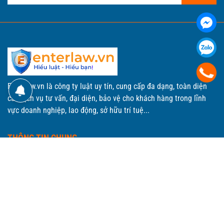
Enterlaw.vn là công ty luật uy tín, cung cấp đa dạng, toàn diện
các dịch vụ tư vấn, đại diện, bảo vệ cho khách hàng trong lĩnh
vực doanh nghiệp, lao động, sở hữu trí tuệ...
THÔNG TIN CHUNG
P.401, Tầng 4, Tòa nhà đa năng, Số 169 Nguyễn Ngọc Vũ,
Phường Yên Hoà, Thành phố Hà Nội.
0903298555
Enterlawvn@gmail.com