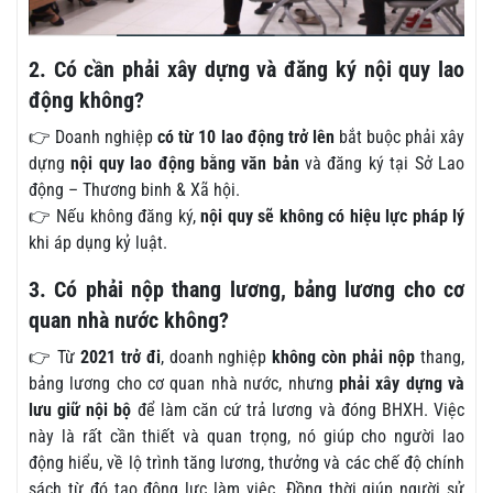
2. Có cần phải xây dựng và đăng ký nội quy lao
động không?
👉 Doanh nghiệp
có từ 10 lao động trở lên
bắt buộc phải xây
dựng
nội quy lao động bằng văn bản
và đăng ký tại Sở Lao
động – Thương binh & Xã hội.
👉 Nếu không đăng ký,
nội quy sẽ không có hiệu lực pháp lý
khi áp dụng kỷ luật.
3. Có phải nộp thang lương, bảng lương cho cơ
quan nhà nước không?
👉 Từ
2021 trở đi
, doanh nghiệp
không còn phải nộp
thang,
bảng lương cho cơ quan nhà nước, nhưng
phải xây dựng và
lưu giữ nội bộ
để làm căn cứ trả lương và đóng BHXH. Việc
này là rất cần thiết và quan trọng, nó giúp cho người lao
động hiểu, về lộ trình tăng lương, thưởng và các chế độ chính
sách từ đó tạo động lực làm việc. Đồng thời giúp người sử