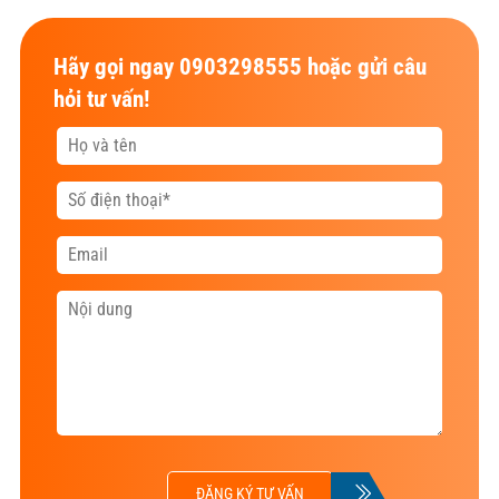
Hãy gọi ngay 0903298555 hoặc gửi câu
hỏi tư vấn!
ĐĂNG KÝ TƯ VẤN