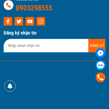
Tư vấn Luật hợp tác xã
Tư vấn Pháp luật Hộ kinh doanh
Hotline hỗ trợ:
0903298555
Đăng ký nhận tin