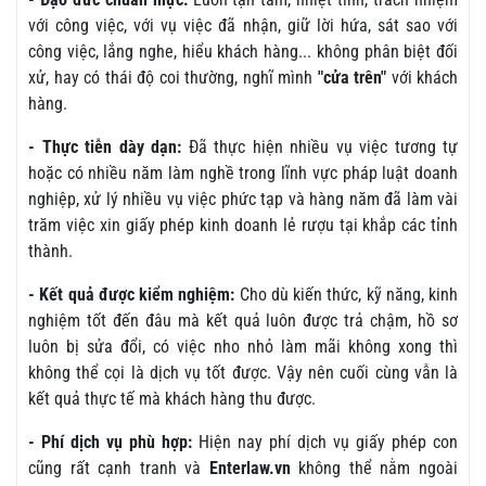
với công việc, với vụ việc đã nhận, giữ lời hứa, sát sao với
công việc, lắng nghe, hiểu khách hàng... không phân biệt đối
xử, hay có thái độ coi thường, nghĩ mình
"cửa trên"
với khách
hàng.
- Thực tiễn dày dạn:
Đã thực hiện nhiều vụ việc tương tự
hoặc có nhiều năm làm nghề trong lĩnh vực pháp luật doanh
nghiệp, xử lý nhiều vụ việc phức tạp và hàng năm đã làm vài
trăm việc xin giấy phép kinh doanh lẻ rượu tại khắp các tỉnh
thành.
- Kết quả được kiểm nghiệm:
Cho dù kiến thức, kỹ năng, kinh
nghiệm tốt đến đâu mà kết quả luôn được trả chậm, hồ sơ
luôn bị sửa đổi, có việc nho nhỏ làm mãi không xong thì
không thể cọi là dịch vụ tốt được. Vậy nên cuối cùng vẫn là
kết quả thực tế mà khách hàng thu được.
- Phí dịch vụ phù hợp:
Hiện nay phí dịch vụ giấy phép con
cũng rất cạnh tranh và
Enterlaw.vn
không thể nằm ngoài