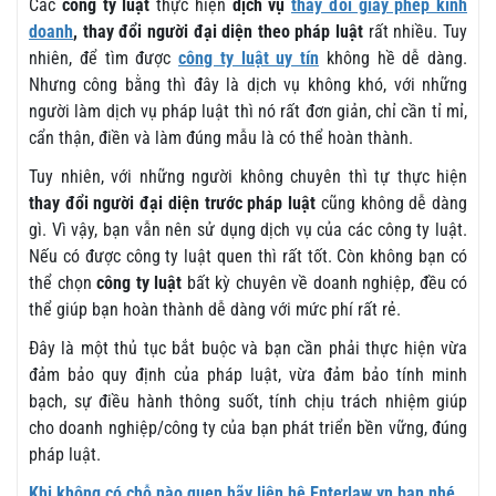
Các
công ty luật
thực hiện
dịch vụ
thay đổi giấy phép kinh
doanh
, thay đổi người đại diện theo pháp luật
rất nhiều. Tuy
nhiên, để tìm được
công ty luật uy tín
không hề dễ dàng.
Nhưng công bằng thì đây là dịch vụ không khó, với những
người làm dịch vụ pháp luật thì nó rất đơn giản, chỉ cần tỉ mỉ,
cẩn thận, điền và làm đúng mẫu là có thể hoàn thành.
Tuy nhiên, với những người không chuyên thì tự thực hiện
thay đổi người đại diện trước pháp luật
cũng không dễ dàng
gì. Vì vậy, bạn vẫn nên sử dụng dịch vụ của các công ty luật.
Nếu có được công ty luật quen thì rất tốt. Còn không bạn có
thể chọn
công ty luật
bất kỳ chuyên về doanh nghiệp, đều có
thể giúp bạn hoàn thành dễ dàng với mức phí rất rẻ.
Đây là một thủ tục bắt buộc và bạn cần phải thực hiện vừa
đảm bảo quy định của pháp luật, vừa đảm bảo tính minh
bạch, sự điều hành thông suốt, tính chịu trách nhiệm giúp
cho doanh nghiệp/công ty của bạn phát triển bền vững, đúng
pháp luật.
Khi không có chỗ nào quen hãy liên hệ Enterlaw.vn bạn nhé.