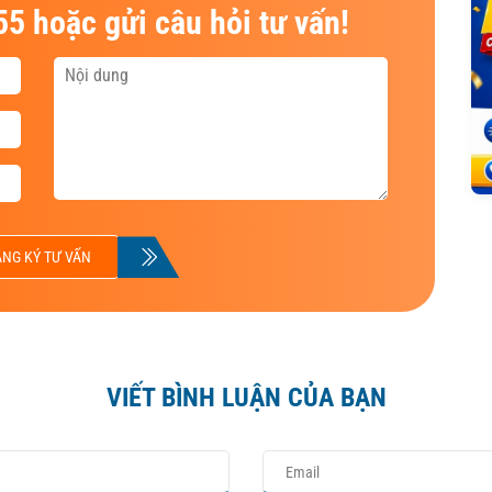
5 hoặc gửi câu hỏi tư vấn!
NG KÝ TƯ VẤN
VIẾT BÌNH LUẬN CỦA BẠN