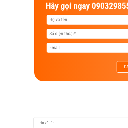
Hãy gọi ngay 090329855
ĐĂ