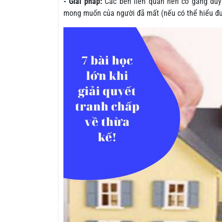
- Giải pháp:
Các bên liên quan nên cố gắng duy t
mong muốn của người đã mất (nếu có thể hiểu đượ