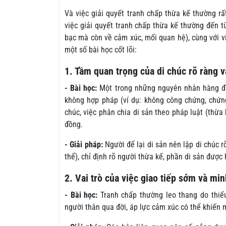
Và việc giải quyết tranh chấp thừa kế thường r
việc giải quyết tranh chấp thừa kế thường đến t
bạc mà còn về cảm xúc, mối quan hệ), cùng với v
một số bài học cốt lõi:
1. Tầm quan trọng của di chúc rõ ràng 
- Bài học:
Một trong những nguyên nhân hàng đầu
không hợp pháp (ví dụ: không công chứng, chứng
chúc, việc phân chia di sản theo pháp luật (thừa
đồng.
- Giải pháp:
Người để lại di sản nên lập di chúc r
thể), chỉ định rõ người thừa kế, phần di sản được 
2. Vai trò của việc giao tiếp sớm và mi
- Bài học:
Tranh chấp thường leo thang do thiếu 
người thân qua đời, áp lực cảm xúc có thể khiến m