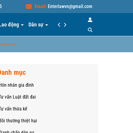
5
Email:
Enterlawvn@gmail.com
Lao động
Dân sự
Hiểu luật
Liên hệ
nterlaw.vn
Danh mục
Hôn nhân gia đình
Tư vấn Luật đất đai
Tư vấn thừa kế
Bồi thường thiệt hại
Tranh chấp dân sự