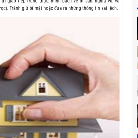
rì giao tiếp trung thực, minh bạch về di sản, nghĩa vụ, và
c). Tránh giữ bí mật hoặc đưa ra những thông tin sai lệch.