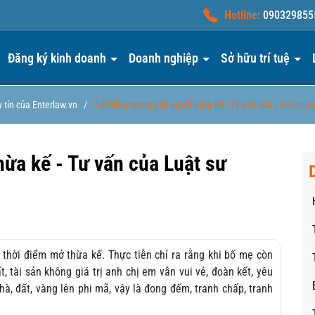
Hotline:
090329855
Đăng ký kinh doanh
Doanh nghiệp
Sở hữu trí tuệ
 tín của Enterlaw.vn
/
7 Bài học trong giải quyết thừa kế - Tư vấn của Luật sư E
thừa kế - Tư vấn của Luật sư
là thời điểm mở thừa kế. Thực tiễn chỉ ra rằng khi bố mẹ còn
t, tài sản không giá trị anh chị em vẫn vui vẻ, đoàn kết, yêu
à, đất, vàng lên phi mã, vậy là đong đếm, tranh chấp, tranh