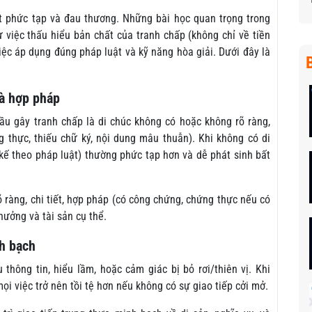
ất phức tạp và đau thương. Những bài học quan trọng trong
ừ việc thấu hiểu bản chất của tranh chấp (không chỉ về tiền
iệc áp dụng đúng pháp luật và kỹ năng hòa giải. Dưới đây là
và hợp pháp
 gây tranh chấp là di chúc không có hoặc không rõ ràng,
 thực, thiếu chữ ký, nội dung mâu thuẫn). Khi không có di
 kế theo pháp luật) thường phức tạp hơn và dễ phát sinh bất
õ ràng, chi tiết, hợp pháp (có công chứng, chứng thực nếu có
hưởng và tài sản cụ thể.
nh bạch
thông tin, hiểu lầm, hoặc cảm giác bị bỏ rơi/thiên vị. Khi
ọi việc trở nên tồi tệ hơn nếu không có sự giao tiếp cởi mở.