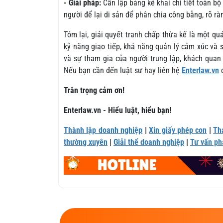
- Giải pháp:
Cần lập bảng kê khai chi tiết toàn bộ 
người để lại di sản để phân chia công bằng, rõ rà
Tóm lại, giải quyết tranh chấp thừa kế là một quá
kỹ năng giao tiếp, khả năng quản lý cảm xúc và s
và sự tham gia của người trung lập, khách quan 
Nếu bạn cần đến luật sư hay liên hệ
Enterlaw.vn
đ
Trân trọng cảm ơn!
Enterlaw.vn - Hiểu luật, hiểu bạn!
Thành lập doanh nghiệp
|
Xin giấy phép con
|
Th
thường xuyên
|
Giải thể doanh nghiệp
|
Tư vấn ph