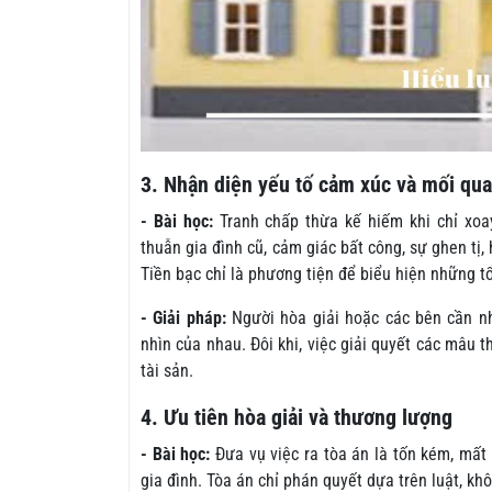
3. Nhận diện yếu tố cảm xúc và mối qu
- Bài học:
Tranh chấp thừa kế hiếm khi chỉ xoa
thuẫn gia đình cũ, cảm giác bất công, sự ghen tị
Tiền bạc chỉ là phương tiện để biểu hiện những t
- Giải pháp:
Người hòa giải hoặc các bên cần nh
nhìn của nhau. Đôi khi, việc giải quyết các mâu
tài sản.
4. Ưu tiên hòa giải và thương lượng
- Bài học:
Đưa vụ việc ra tòa án là tốn kém, mất 
gia đình. Tòa án chỉ phán quyết dựa trên luật, kh