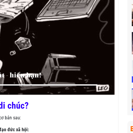
di chúc?
cơ bản sau:
đạo đức xã hội: