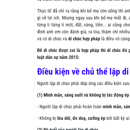
Thực tế đã chỉ ra rằng khi bố mẹ còn sống thì an
gì về lợi ích. Nhưng ngay sau khi bố mẹ mất đi, 
từng li từng tí một, đất, vàng, tiền... ai cũng 
đình anh em còn đánh giá, ra tòa, thậm chí nhiề
và có di chúc và
di chúc hợp pháp
là điều vô cùng
Để di chúc được coi là hợp pháp thì di chúc đó 
luật dân sự năm 2015:
Điều kiện về chủ thể lập d
Người lập di chúc phải đáp ứng các điều kiện sau 
(1) Minh mẫn, sáng suốt và không bị tác động ép
- Người lập di chúc phải hoàn toàn
minh mẫn, sán
- Không bị
lừa dối, đe doạ, cưỡng ép
bởi bất kỳ ai
(2) Độ tuổi của người lập di chúc