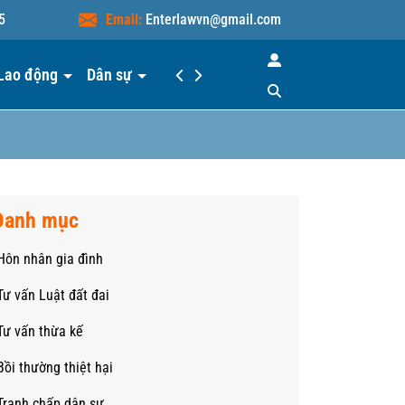
5
Email:
Enterlawvn@gmail.com
Lao động
Dân sự
Hiểu luật
Liên hệ
Danh mục
Hôn nhân gia đình
Tư vấn Luật đất đai
Tư vấn thừa kế
Bồi thường thiệt hại
Tranh chấp dân sự