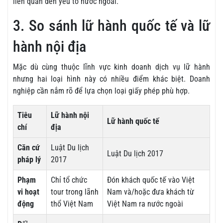
liên quan đến yếu tố nước ngoài.
3. So sánh lữ hành quốc tế và lữ
hành nội địa
Mặc dù cùng thuộc lĩnh vực kinh doanh dịch vụ lữ hành
nhưng hai loại hình này có nhiều điểm khác biệt. Doanh
nghiệp cần nắm rõ để lựa chọn loại giấy phép phù hợp.
Tiêu
Lữ hành nội
Lữ hành quốc tế
chí
địa
Căn cứ
Luật Du lịch
Luật Du lịch 2017
pháp lý
2017
Phạm
Chỉ tổ chức
Đón khách quốc tế vào Việt
vi hoạt
tour trong lãnh
Nam và/hoặc đưa khách từ
động
thổ Việt Nam
Việt Nam ra nước ngoài