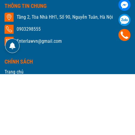
THÔNG TIN CHUNG
Tầng 2, Tòa Nhà HH1, Số 90, Nguyễn Tuân, Hà Nội
0903298555
Enterlawvn@gmail.com
CHÍNH SÁCH
Trang chủ
Giới thiệu
Đăng ký kinh doanh
Doanh nghiệp
Sở hữu trí tuệ
Lao động
Dân sự
Hiểu luật