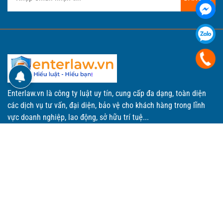
Enterlaw.vn là công ty luật uy tín, cung cấp đa dạng, toàn diện
các dịch vụ tư vấn, đại diện, bảo vệ cho khách hàng trong lĩnh
vực doanh nghiệp, lao động, sở hữu trí tuệ...
THÔNG TIN CHUNG
P.401, Tầng 4, Tòa nhà đa năng, Số 169 Nguyễn Ngọc Vũ,
Phường Yên Hoà, Thành phố Hà Nội.
0903298555
Enterlawvn@gmail.com