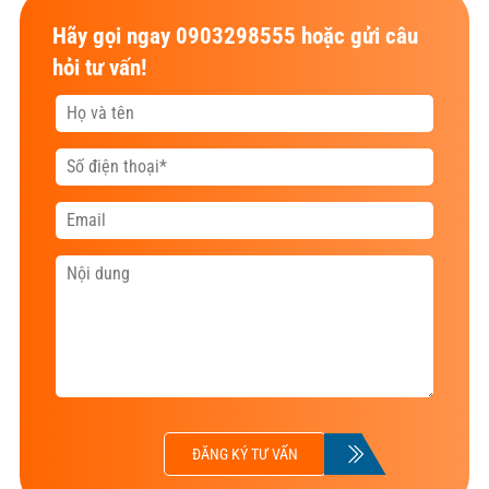
Hãy gọi ngay 0903298555 hoặc gửi câu
hỏi tư vấn!
ĐĂNG KÝ TƯ VẤN