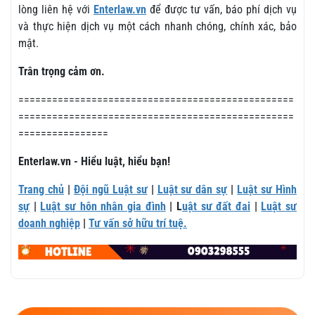
lòng liên hệ với
Enterlaw.vn
để được tư vấn, báo phí dịch vụ
và thực hiện dịch vụ một cách nhanh chóng, chính xác, bảo
mật.
Trân trọng cảm ơn.
=================================================
=================================================
================
Enterlaw.vn - Hiểu luật, hiểu bạn!
Trang chủ
|
Đội ngũ Luật sư
|
Luật sư dân sự
|
Luật sư Hình
sự
|
Luật sư hôn nhân gia đình
| L
uật sư đất đai
|
Luật sư
doanh nghiệp
|
Tư vấn sở hữu trí tuệ.