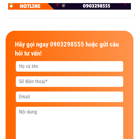
Hãy gọi ngay 0903298555 hoặc gửi câu
hỏi tư vấn!