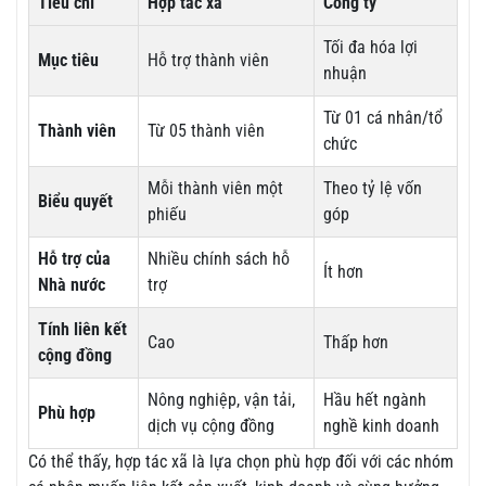
Tiêu chí
Hợp tác xã
Công ty
Tối đa hóa lợi
Mục tiêu
Hỗ trợ thành viên
nhuận
Từ 01 cá nhân/tổ
Thành viên
Từ 05 thành viên
chức
Mỗi thành viên một
Theo tỷ lệ vốn
Biểu quyết
phiếu
góp
Hỗ trợ của
Nhiều chính sách hỗ
Ít hơn
Nhà nước
trợ
Tính liên kết
Cao
Thấp hơn
cộng đồng
Nông nghiệp, vận tải,
Hầu hết ngành
Phù hợp
dịch vụ cộng đồng
nghề kinh doanh
Có thể thấy, hợp tác xã là lựa chọn phù hợp đối với các nhóm